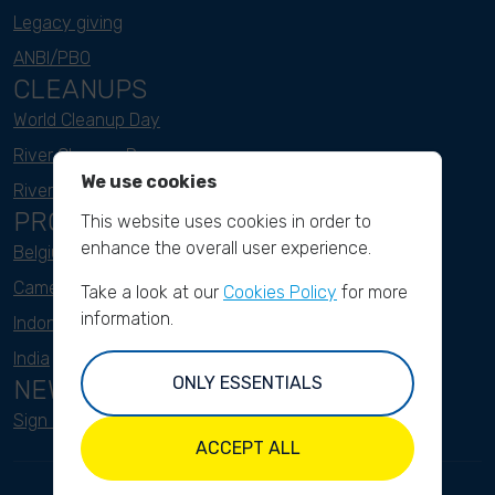
Legacy giving
ANBI/PBO
CLEANUPS
World Cleanup Day
River Cleanup Days
We use cookies
River Cleanup Challenge
PROJECTS
This website uses cookies in order to
enhance the overall user experience.
Belgium
Cameroon
Take a look at our
Cookies Policy
for more
information.
Indonesia
India
ONLY ESSENTIALS
NEWSLETTER
Sign up here
ACCEPT ALL