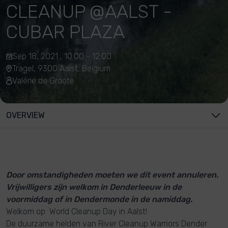
CLEANUP @AALST -
CUBAR PLAZA
Sep 18, 2021 , 10:00 - 12:00
Tragel, 9300 Aalst, Belgium
Valérie de Groote
OVERVIEW
Door omstandigheden moeten we dit event annuleren.
Vrijwilligers zijn welkom in Denderleeuw in de
voormiddag of in Dendermonde in de namiddag.
Welkom op World Cleanup Day in Aalst!
De duurzame helden van River Cleanup Warriors Dender