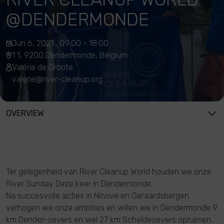
@DENDERMONDE
Jun 6, 2021 , 09:00 - 18:00
1 1, 9200 Dendermonde, Belgium
Valérie de Groote
valerie@river-cleanup.org
OVERVIEW
Ter gelegenheid van River Cleanup World houden we onze
River Sunday Deze keer in Dendermonde.
Na succesvolle acties in Ninove en Geraardsbergen
verhogen we onze ambities en willen we in Dendermonde 9
km Dender-oevers en wel 27 km Scheldeoevers opruimen.