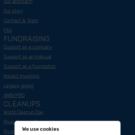
Our approach
Our story
Contact & Team
FAQ
FUNDRAISING
Support as a company
Support as an indivual
Support as a foundation
Impact investors
Legacy giving
ANBI/PBO
CLEANUPS
World Cleanup Day
River Cleanup Days
We use cookies
River Cleanup Challenge