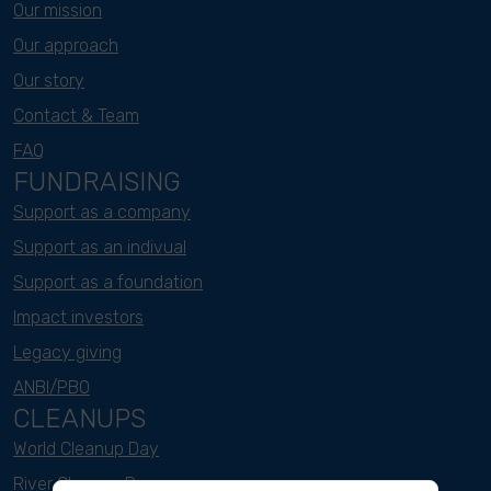
Our mission
Our approach
Our story
Contact & Team
FAQ
FUNDRAISING
Support as a company
Support as an indivual
Support as a foundation
Impact investors
Legacy giving
ANBI/PBO
CLEANUPS
World Cleanup Day
River Cleanup Days