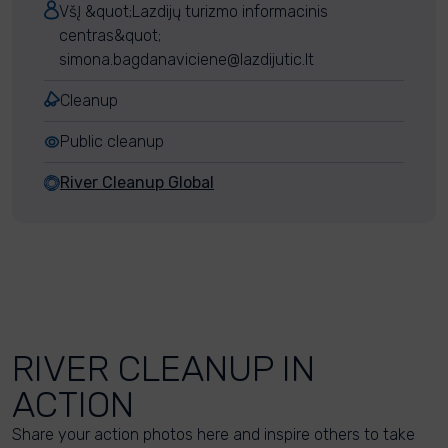
VšĮ &quot;Lazdijų turizmo informacinis
centras&quot;
simona.bagdanaviciene@lazdijutic.lt
Cleanup
Public cleanup
River Cleanup Global
RIVER CLEANUP IN
ACTION
Share your action photos here and inspire others to take