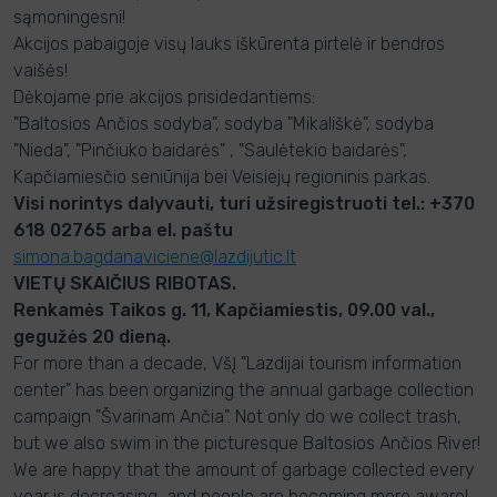
sąmoningesni!
Akcijos pabaigoje visų lauks iškūrenta pirtelė ir bendros
vaišės!
Dėkojame prie akcijos prisidedantiems:
"Baltosios Ančios sodyba", sodyba "Mikališkė", sodyba
"Nieda", "Pinčiuko baidarės" , "Saulėtekio baidarės",
Kapčiamiesčio seniūnija bei Veisiejų regioninis parkas.
Visi norintys dalyvauti, turi užsiregistruoti tel.: +370
618 02765 arba el. paštu
simona.bagdanaviciene@lazdijutic.lt
VIETŲ SKAIČIUS RIBOTAS.
Renkamės Taikos g. 11, Kapčiamiestis, 09.00 val.,
gegužės 20 dieną.
For more than a decade, VšĮ "Lazdijai tourism information
center" has been organizing the annual garbage collection
campaign "Švarinam Ančia". Not only do we collect trash,
but we also swim in the picturesque Baltosios Ančios River!
We are happy that the amount of garbage collected every
year is decreasing, and people are becoming more aware!