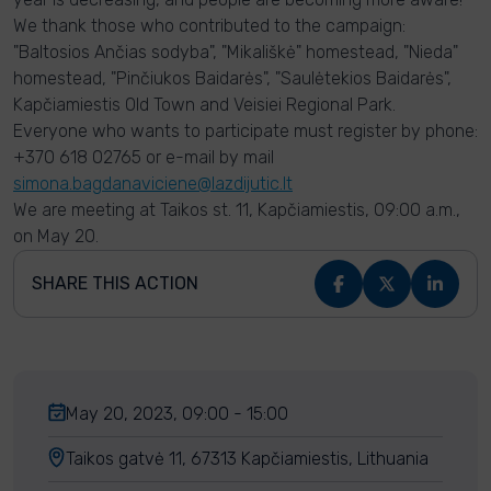
We thank those who contributed to the campaign:
"Baltosios Ančias sodyba", "Mikališkė" homestead, "Nieda"
homestead, "Pinčiukos Baidarės", "Saulėtekios Baidarės",
Kapčiamiestis Old Town and Veisiei Regional Park.
Everyone who wants to participate must register by phone:
+370 618 02765 or e-mail by mail
simona.bagdanaviciene@lazdijutic.lt
We are meeting at Taikos st. 11, Kapčiamiestis, 09:00 a.m.,
on May 20.
SHARE THIS ACTION
May 20, 2023, 09:00 - 15:00
Taikos gatvė 11, 67313 Kapčiamiestis, Lithuania