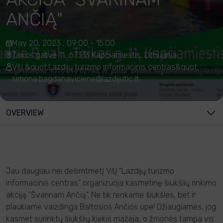
ANČIĄ"
May 20, 2023 , 09:00 - 15:00
Taikos gatvė 11, 67313 Kapčiamiestis, Lithuania
VšĮ &quot;Lazdijų turizmo informacinis centras&quot;
simona.bagdanaviciene@lazdijutic.lt
OVERVIEW
Jau daugiau nei dešimtmetį VšĮ "Lazdijų turizmo
informacinis centras" organizuoja kasmetinę šiukšlių rinkimo
akciją "Švarinam Ančią". Ne tik renkame šiukšles, bet ir
plaukiame vaizdinga Baltosios Ančios upe! Džiaugiamės, jog
kasmet surinktų šiukšlių kiekis mažėja, o žmonės tampa vis