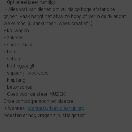
Optioneel (zeer handig):
- Alles wat kan dienen om vuilnis op hoge afstand te
grijpen, vaak hangt het afval zo hoog of ver in de rivier dat
we er moeilijk aankunnen, wees creatief! ;)
- kruiwagen
- zakmes
- snoeischaar
- hark
- schop
- kettingzaag!!
- slijpschijf type accu
- kniptang
- betonschaar
- Goed voor de sfeer: MUZIEK!
Onze contactpersoon ter plaatse
is Wannes:
wannes@river-cleanup.org
Moesten er nog vragen zijn, stel gerust
____________________________________