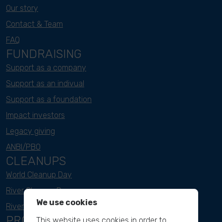
Our story
Contact & Team
FAQ
FUNDRAISING
Support as a company
Support as an indivual
Support as a foundation
Impact investors
Legacy giving
ANBI/PBO
CLEANUPS
World Cleanup Day
River Cleanup Days
We use cookies
River Cleanup Challenge
PROJECTS
This website uses cookies in order to