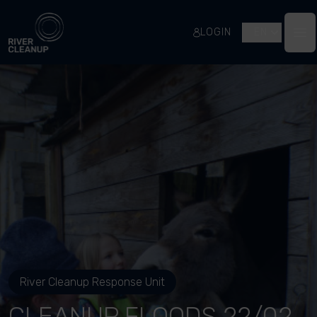
River Cleanup
LOGIN
EN
Op
River Cleanup Response Unit
CLEANUP FLOODS 22/02