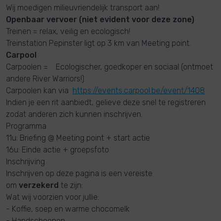
Wij moedigen milieuvriendelijk transport aan!
Openbaar vervoer (niet evident voor deze zone)
Treinen = relax, veilig en ecologisch!
Treinstation Pepinster ligt op 3 km van Meeting point.
Carpool
Carpoolen = Ecologischer, goedkoper en sociaal (ontmoet
andere River Warriors!)
Carpoolen kan via
https://events.carpool.be/event/1408
Indien je een rit aanbiedt, gelieve deze snel te registreren
zodat anderen zich kunnen inschrijven.
Programma
11u: Briefing @ Meeting point + start actie
16u: Einde actie + groepsfoto
Inschrijving
Inschrijven op deze pagina is een vereiste
om
verzekerd
te zijn:
Wat wij voorzien voor jullie:
- Koffie, soep en warme chocomelk
- Handschoenen