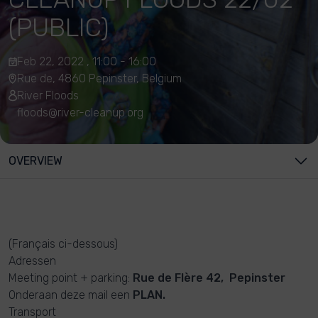
(PUBLIC)
Feb 22, 2022 , 11:00 - 16:00
Rue de, 4860 Pepinster, Belgium
River Floods
floods@river-cleanup.org
OVERVIEW
(Français ci-dessous)
Adressen
Meeting point + parking:
Rue de Flère 42, Pepinster
Onderaan deze mail een
PLAN.
Transport