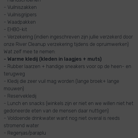
- Vuilniszakken
- Vuilnisgrijpers
- Waadpakken
- EHBO-kit
- Verzekering (indien ingeschreven zijn jullie verzekerd door
onze River Cleanup verzekering tijdens de opruimwerken)
Wat zelf mee te nemen:
- Warme kledij (kleden in laagjes + muts)
- Rubber laarzen
+ handige sneakers voor op de heen- en
terugweg
- Kledij die zeer vuil mag worden (lange broek+ lange
mouwen)
- Reservekledij
- Lunch en snacks (winkels zijn er niet en we willen niet het
gedoneerde eten van de mensen daar nuttigen)
- Voldoende drinkwater want nog niet overal is reeds
stromend water
- Regenjas/paraplu