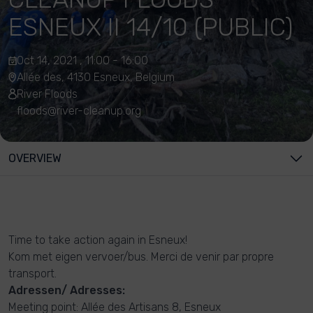
ESNEUX II 14/10 (PUBLIC)
Oct 14, 2021 , 11:00 - 16:00
Allée des, 4130 Esneux, Belgium
River Floods
floods@river-cleanup.org
OVERVIEW
Time to take action again in Esneux!
Kom met eigen vervoer/bus. Merci de venir par propre
transport.
Adressen/ Adresses:
Meeting point: Allée des Artisans 8, Esneux