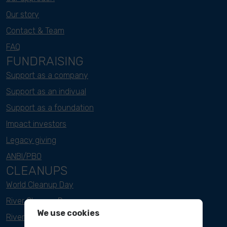
Our story
Contact & Team
FAQ
FUNDRAISING
Support as a company
Support as an indivual
Support as a foundation
Impact investors
Legacy giving
ANBI/PBO
CLEANUPS
World Cleanup Day
River Cleanup Days
We use cookies
River Cleanup Challenge