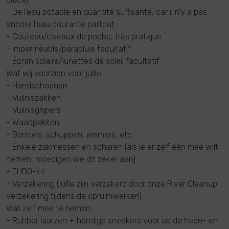
- De l'eau potable en quantité suffisante, car il n'y a pas
encore l'eau courante partout.
- Couteau/ciseaux de poche, très pratique
- Imperméable/parapluie facultatif
- Écran solaire/lunettes de soleil facultatif
Wat wij voorzien voor jullie:
- Handschoenen
- Vuilniszakken
- Vuilnisgrijpers
- Waadpakken
- Borstels, schuppen, emmers, etc
- Enkele zakmessen en scharen (als je er zelf één mee wilt
nemen, moedigen we dit zeker aan)
- EHBO-kit
- Verzekering (jullie zijn verzekerd door onze River Cleanup
verzekering tijdens de opruimwerken)
Wat zelf mee te nemen:
- Rubber laarzen
+ handige sneakers voor op de heen- en