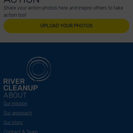
Share your action photos here and inspire others to take
action too!
UPLOAD YOUR PHOTOS
ABOUT
Our mission
Our approach
Our story
Contact & Team