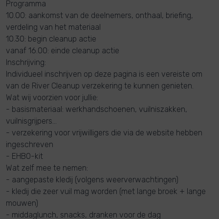
Programma
10.00: aankomst van de deelnemers, onthaal, briefing,
verdeling van het materiaal
10.30: begin cleanup actie
vanaf 16.00: einde cleanup actie
Inschrijving:
Individueel inschrijven op deze pagina is een vereiste om
van de River Cleanup verzekering te kunnen genieten.
Wat wij voorzien voor jullie:
- basismateriaal: werkhandschoenen, vuilniszakken,
vuilnisgrijpers…
- verzekering voor vrijwilligers die via de website hebben
ingeschreven
- EHBO-kit
Wat zelf mee te nemen:
- aangepaste kledij (volgens weerverwachtingen)
- kledij die zeer vuil mag worden (met lange broek + lange
mouwen)
- middaglunch, snacks, dranken voor de dag