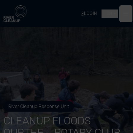
River Cleanup
LOGIN
EN
Op
River Cleanup Response Unit
CLEANUP FLOODS
OURTHE - ROTARY CLUB