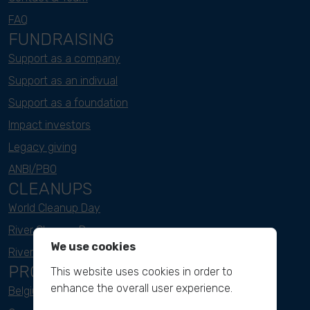
FAQ
FUNDRAISING
Support as a company
Support as an indivual
Support as a foundation
Impact investors
Legacy giving
ANBI/PBO
CLEANUPS
World Cleanup Day
River Cleanup Days
We use cookies
River Cleanup Challenge
PROJECTS
This website uses cookies in order to
enhance the overall user experience.
Belgium