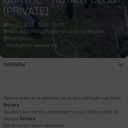
(PRIVATE)
May 21, 2022 , 10:00 - 16:00
Place du, 6980 La Roche-en-Ardenne, Belgium
River Floods
floods@river-cleanup.org
OVERVIEW
Gelieve enkel in te schrijven als je deel uitmaakt van team
Rotary
.
Veuillez vous inscrire uniquement si vous faites partie de
l'équipe
Rotary
.
(Nederlandse tekst hieronder)