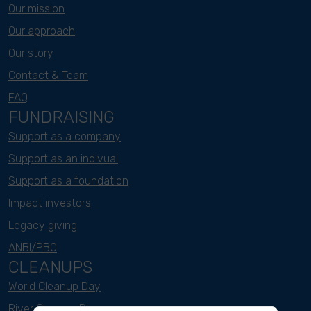
Our mission
Our approach
Our story
Contact & Team
FAQ
FUNDRAISING
Support as a company
Support as an indivual
Support as a foundation
Impact investors
Legacy giving
ANBI/PBO
CLEANUPS
World Cleanup Day
River Cleanup Days