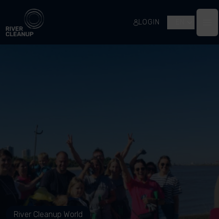
River Cleanup
LOGIN
EN
Op
River Cleanup World