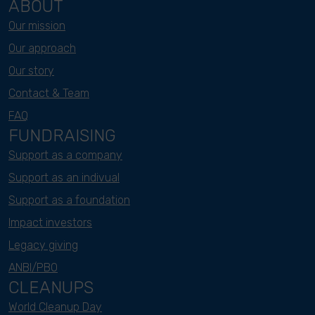
ABOUT
Our mission
Our approach
Our story
Contact & Team
FAQ
FUNDRAISING
Support as a company
Support as an indivual
Support as a foundation
Impact investors
Legacy giving
ANBI/PBO
CLEANUPS
World Cleanup Day