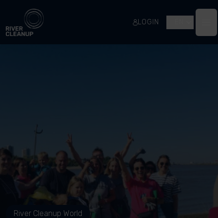
River Cleanup
LOGIN
EN
Op
River Cleanup World