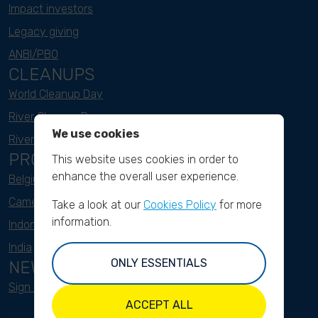
Impact investors
Legacy giving
ANBI/PBO
CLEANUPS
World Cleanup Day
River Cleanup Days
We use cookies
River Cleanup Challenge
PROJECTS
This website uses cookies in order to
enhance the overall user experience.
Belgium
Cameroon
Take a look at our
Cookies Policy
for more
information.
Indonesia
India
ONLY ESSENTIALS
NEWSLETTER
Sign up here
ACCEPT ALL