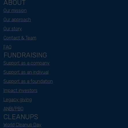
ABOUT
Our mission
Our approach
Our story
Contact & Team
FAQ
FUNDRAISING
Support as a company
Support as an indivual
Support as a foundation
Impact investors
Legacy giving
ANBI/PBO
CLEANUPS
World Cleanup Day