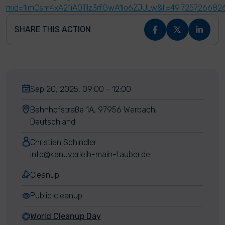
mid=1imCsm4xA21iAOTIz3rfGwA1lo6ZJULw&ll=49.7257266
SHARE THIS ACTION
Sep 20, 2025, 09:00 - 12:00
Bahnhofstraße 1A, 97956 Werbach,
Deutschland
Christian Schindler
info@kanuverleih-main-tauber.de
Cleanup
Public cleanup
World Cleanup Day