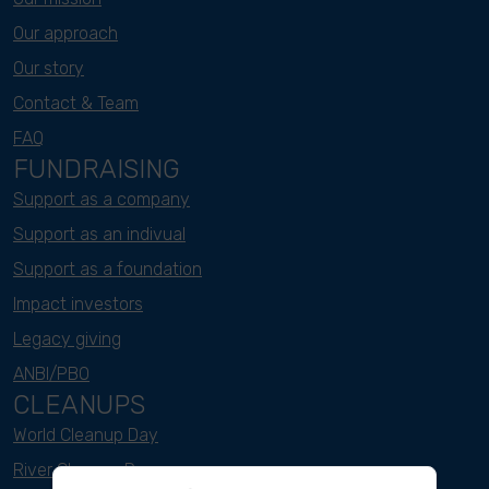
Our approach
Our story
Contact & Team
FAQ
FUNDRAISING
Support as a company
Support as an indivual
Support as a foundation
Impact investors
Legacy giving
ANBI/PBO
CLEANUPS
World Cleanup Day
River Cleanup Days