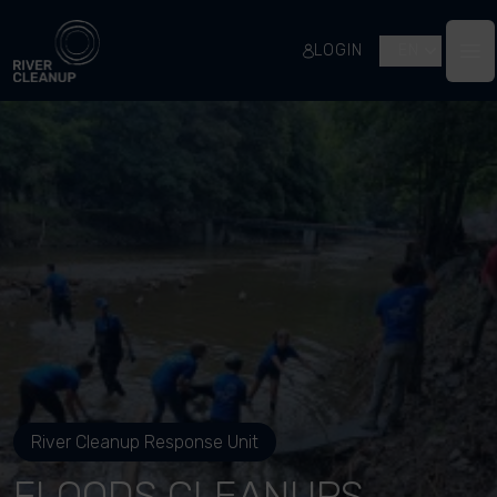
River Cleanup
LOGIN
EN
Op
River Cleanup Response Unit
FLOODS CLEANUPS