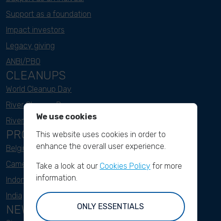
Support as a foundation
Impact investors
Legacy giving
ANBI/PBO
CLEANUPS
World Cleanup Day
River Cleanup Days
We use cookies
River Cleanup Challenge
PROJECTS
This website uses cookies in order to
enhance the overall user experience.
Belgium
Cameroon
Take a look at our
Cookies Policy
for more
information.
Indonesia
India
ONLY ESSENTIALS
NEWSLETTER